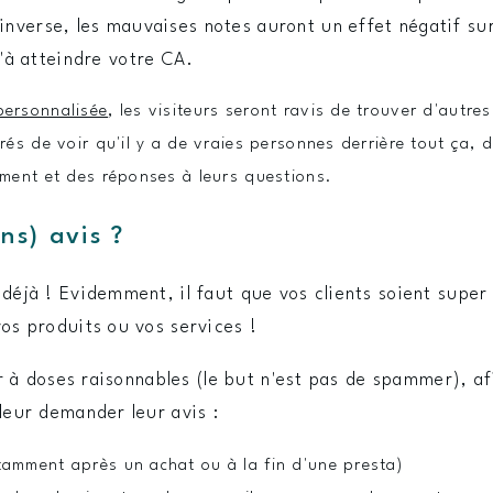
 l'inverse, les mauvaises notes auront un effet négatif su
u'à atteindre votre CA.
personnalisée
, les visiteurs seront ravis de trouver d'autres
urés de voir qu'il y a de vraies personnes derrière tout ça, 
lement et des réponses à leurs questions.
s) avis ?
 déjà ! Evidemment, il faut que vos clients soient super
vos produits ou vos services !
ser à doses raisonnables (le but n'est pas de spammer), af
 leur demander leur avis :
tamment après un achat ou à la fin d'une presta)